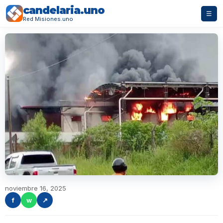
candelaria.uno
☰
Red Misiones.uno
noviembre 16, 2025
f
w
↗