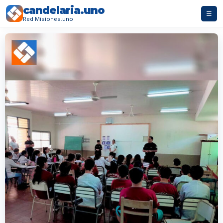
candelaria.uno
☰
Red Misiones.uno