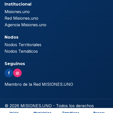
Institucional
Misiones.uno
Red Misiones.uno
Agencia Misiones.uno
Nodos
Nodos Territoriales
Nodos Temáticos
Seguinos
f
◎
Miembro de la Red MISIONES.UNO
© 2026 MISIONES.UNO - Todos los derechos
reservados
Inicio
Municipios
Temáticos
Buscar