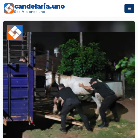
candelaria.uno
☰
Red Misiones.uno