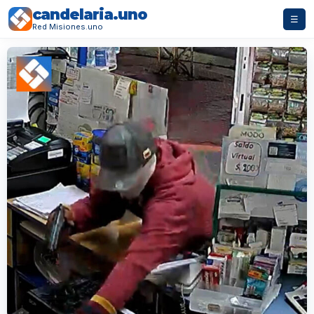
candelaria.uno
☰
Red Misiones.uno