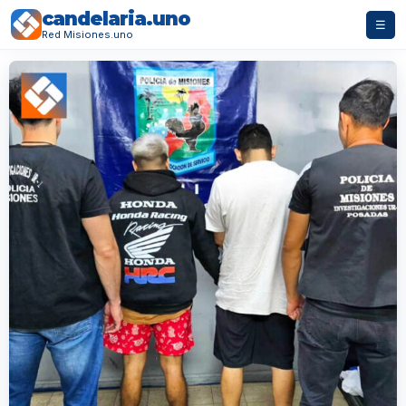
candelaria.uno
☰
Red Misiones.uno