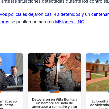
 ante las situaciones detectadas durante los controles
vos policiales dejaron casi 40 detenidos y un centenar
horas
se publicó primero en
Misiones UNO
.