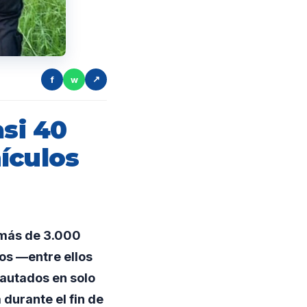
f
w
↗
asi 40
ículos
 más de 3.000
os —entre ellos
autados en solo
durante el fin de