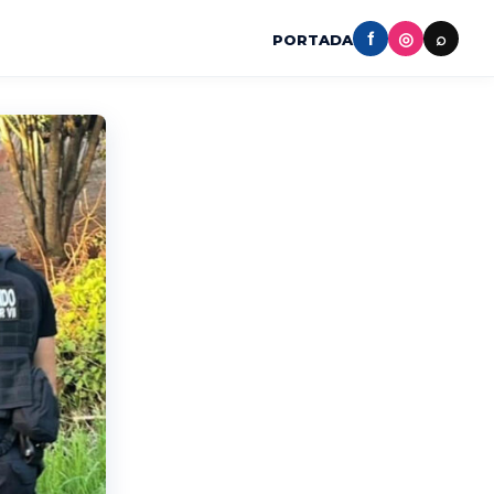
f
◎
⌕
PORTADA