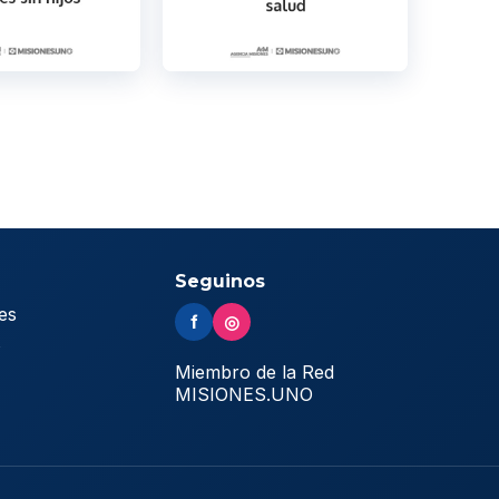
Seguinos
es
f
◎
s
Miembro de la Red
MISIONES.UNO