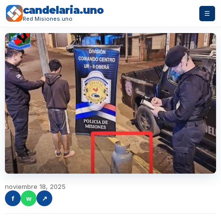
candelaria.uno
☰
Red Misiones.uno
noviembre 18, 2025
f
w
↗