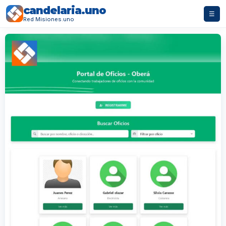
candelaria.uno
☰
Red Misiones.uno