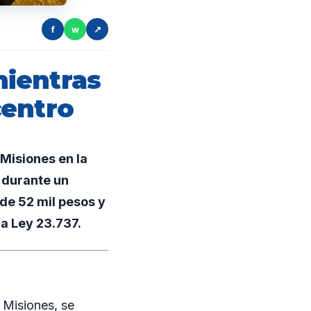
f
w
↗
ientras
centro
Misiones en la
 durante un
de 52 mil pesos y
la Ley 23.737.
 Misiones, se