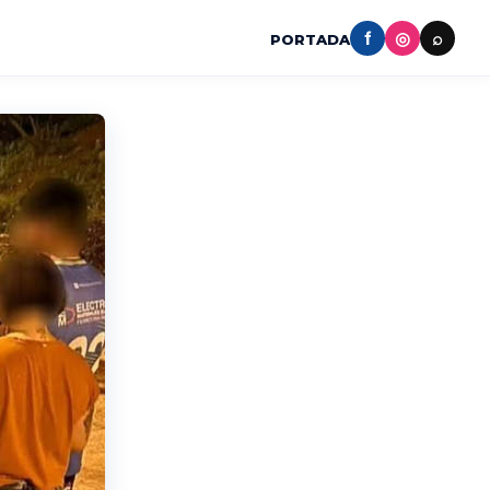
f
◎
⌕
PORTADA