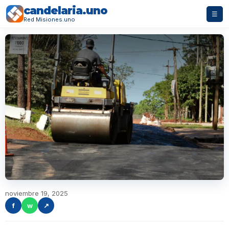
candelaria.uno
☰
Red Misiones.uno
noviembre 19, 2025
f
w
↗