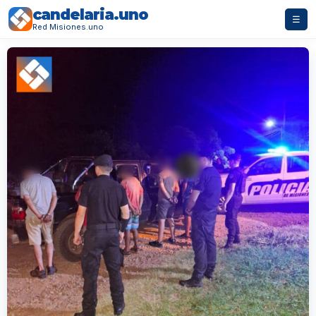
candelaria.uno
☰
Red Misiones.uno