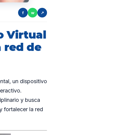
f
w
↗
 Virtual
a red de
tal, un dispositivo
eractivo.
plinario y busca
 fortalecer la red