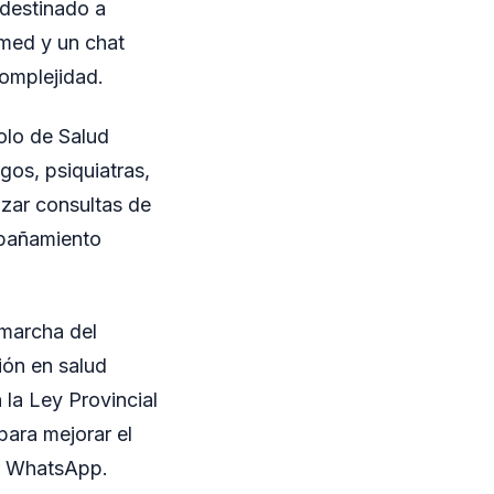
 destinado a
amed y un chat
omplejidad.
olo de Salud
gos, psiquiatras,
izar consultas de
mpañamiento
 marcha del
ión en salud
 la Ley Provincial
para mejorar el
or WhatsApp.