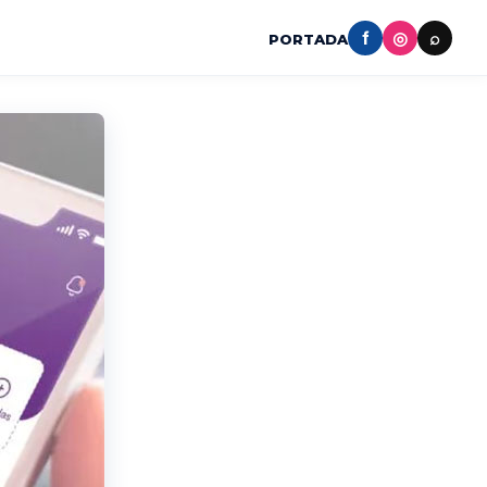
f
◎
⌕
PORTADA