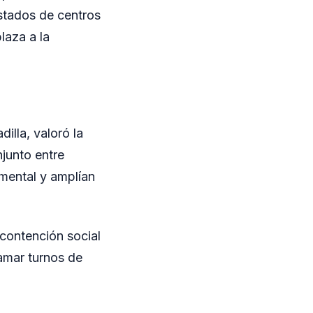
istados de centros
laza a la
illa, valoró la
junto entre
 mental y amplían
 contención social
amar turnos de