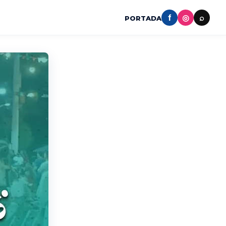
f
◎
⌕
PORTADA