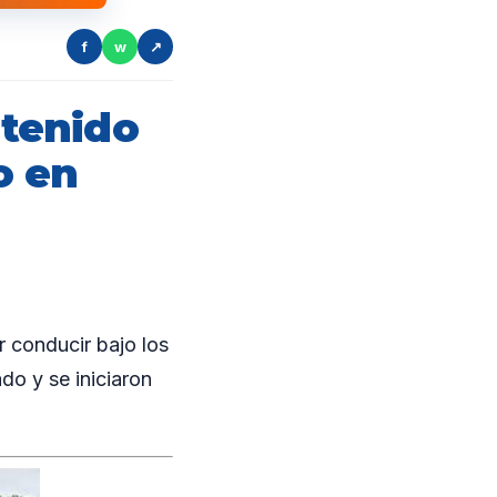
f
w
↗
tenido
o en
 conducir bajo los
ado y se iniciaron