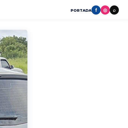
f
◎
⌕
PORTADA