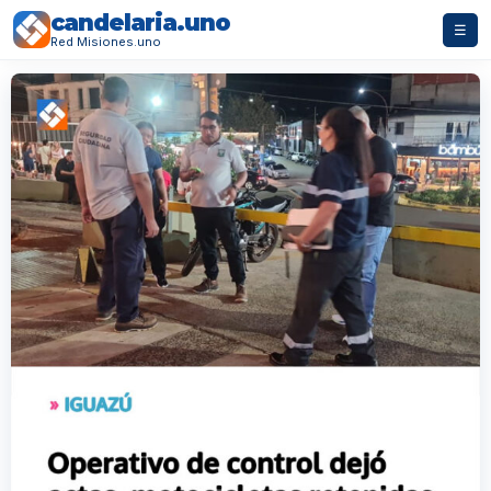
candelaria.uno
☰
Red Misiones.uno