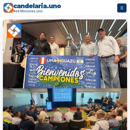
candelaria.uno
☰
Red Misiones.uno