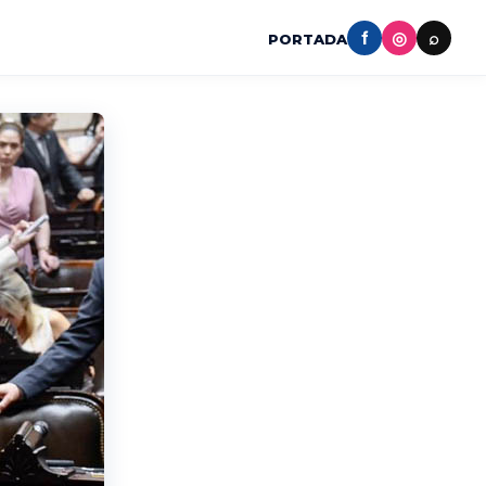
f
◎
⌕
PORTADA