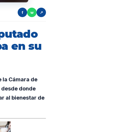
f
w
↗
putado
pa en su
e la Cámara de
l, desde donde
r al bienestar de