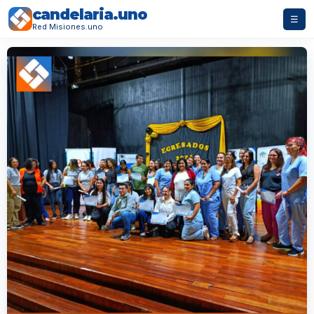
candelaria.uno
☰
Red Misiones.uno