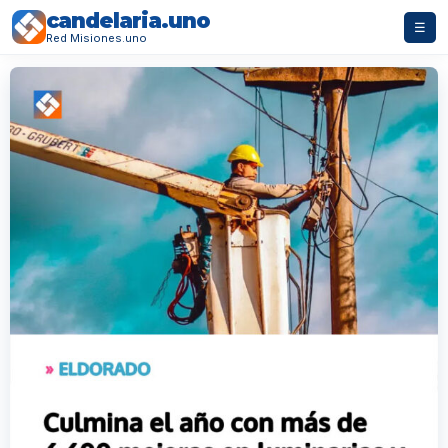
candelaria.uno
☰
Red Misiones.uno