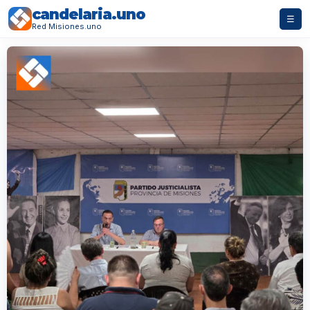
candelaria.uno
☰
Red Misiones.uno