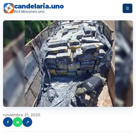
candelaria.uno
☰
Red Misiones.uno
noviembre 21, 2025
f
w
↗