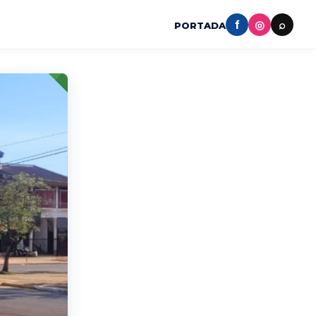
f
◎
⌕
PORTADA