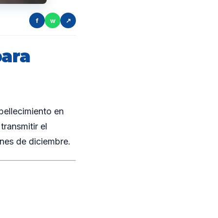
f
w
↗
ara
bellecimiento en
transmitir el
nes de diciembre.