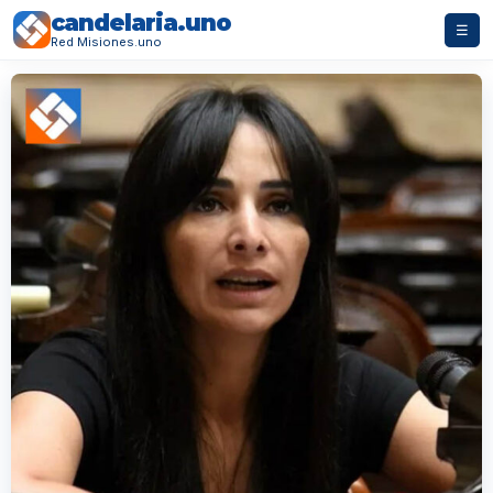
candelaria.uno
☰
Red Misiones.uno