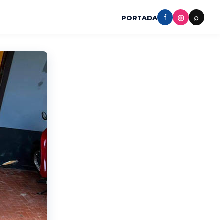
f
◎
⌕
PORTADA