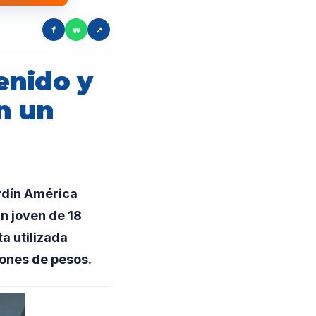
f
w
↗
enido y
n un
rdín América
un joven de 18
a utilizada
lones de pesos.