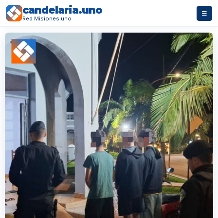
candelaria.uno
☰
Red Misiones.uno