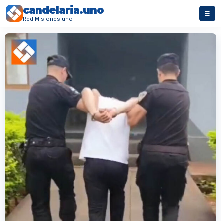
candelaria.uno
☰
Red Misiones.uno