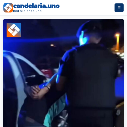
candelaria.uno
☰
Red Misiones.uno