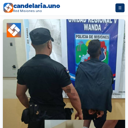
candelaria.uno
☰
Red Misiones.uno