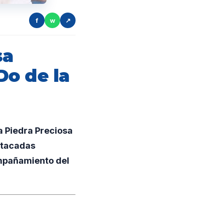
f
w
↗
sa
Do de la
a Piedra Preciosa
stacadas
ompañamiento del