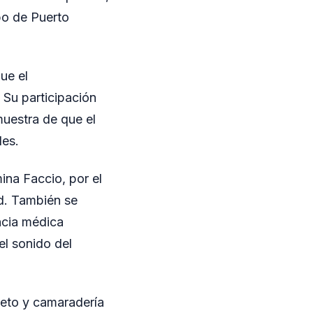
po de Puerto
ue el
 Su participación
muestra de que el
des.
na Faccio, por el
d. También se
ncia médica
l sonido del
eto y camaradería