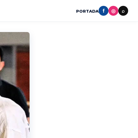
f
◎
⌕
PORTADA