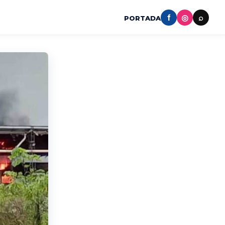
f
◎
⌕
PORTADA