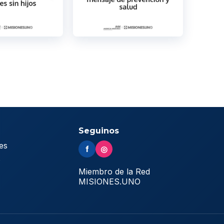
Seguinos
es
f
◎
s
Miembro de la Red
MISIONES.UNO