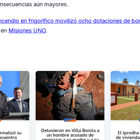
consecuencias aún mayores.
ncendio en frigorífico movilizó ocho dotaciones de bo
o en
Misiones UNO
.