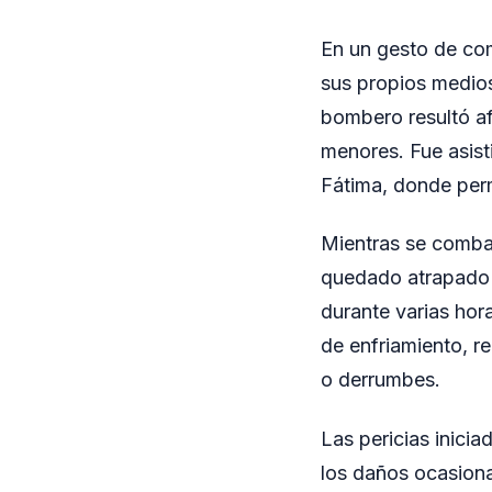
En un gesto de co
sus propios medios
bombero resultó a
menores. Fue asist
Fátima, donde per
Mientras se combat
quedado atrapado d
durante varias hor
de enfriamiento, r
o derrumbes.
Las pericias inicia
los daños ocasionad