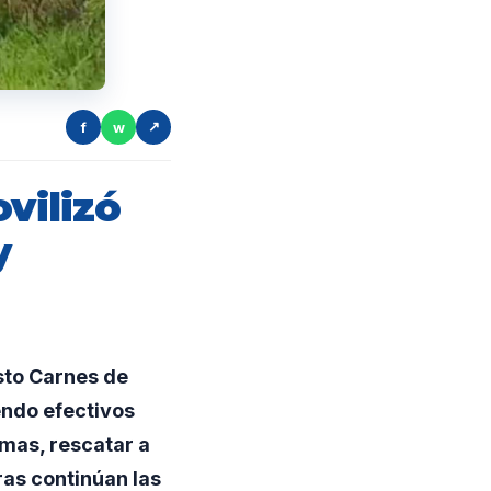
f
w
↗
vilizó
y
sto Carnes de
endo efectivos
amas, rescatar a
ras continúan las