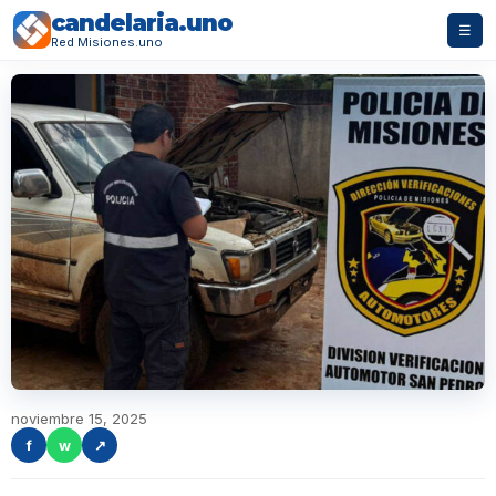
candelaria.uno
☰
Red Misiones.uno
noviembre 15, 2025
f
w
↗