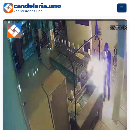
candelaria.uno
☰
Red Misiones.uno