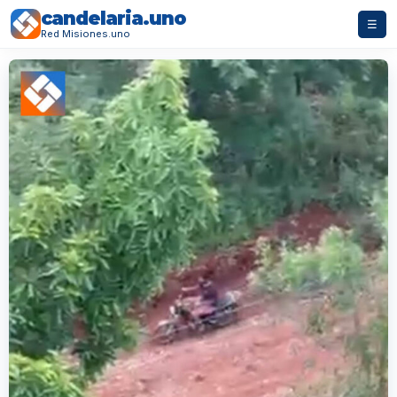
candelaria.uno
☰
Red Misiones.uno