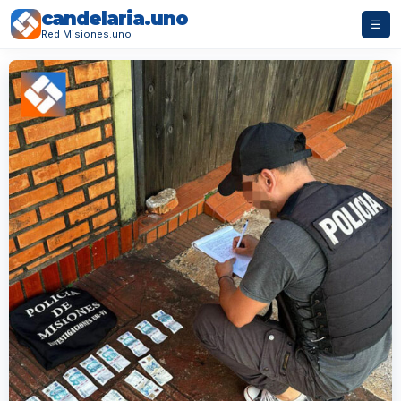
candelaria.uno
☰
Red Misiones.uno