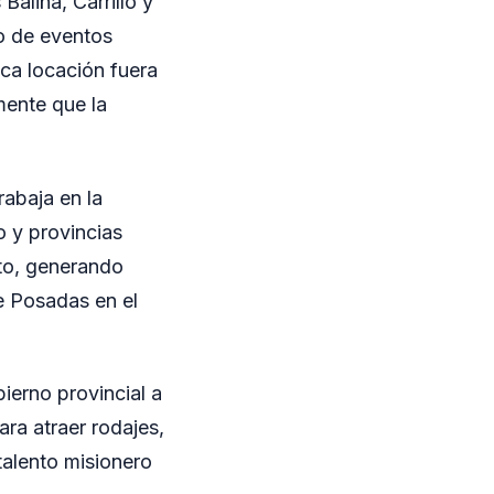
Baliña, Carrillo y
jo de eventos
ica locación fuera
mente que la
abaja en la
o y provincias
to, generando
e Posadas en el
ierno provincial a
ra atraer rodajes,
 talento misionero