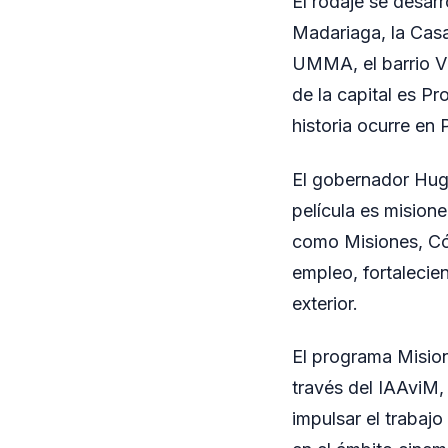
El rodaje se desarr
Madariaga, la Casa
UMMA, el barrio Vil
de la capital es P
historia ocurre en 
El gobernador Hug
película es mision
como Misiones, Có
empleo, fortalecie
exterior.
El programa Mision
través del IAAviM,
impulsar el trabajo 