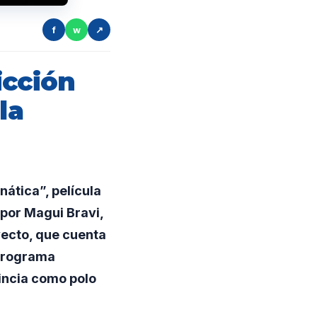
f
w
↗
icción
la
ática”, película
 por Magui Bravi,
yecto, que cuenta
 programa
incia como polo