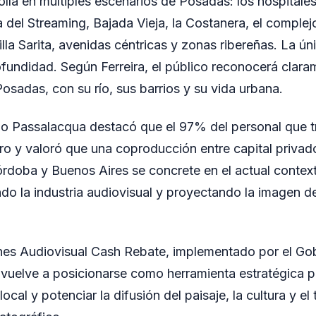
olla en múltiples escenarios de Posadas: los hospitales 
 del Streaming, Bajada Vieja, la Costanera, el comple
la Sarita, avenidas céntricas y zonas ribereñas. La ún
rofundidad. Según Ferreira, el público reconocerá clara
Posadas, con su río, sus barrios y su vida urbana.
o Passalacqua destacó que el 97% del personal que tr
ero y valoró que una coproducción entre capital privad
rdoba y Buenos Aires se concrete en el actual contex
ndo la industria audiovisual y proyectando la imagen d
es Audiovisual Cash Rebate, implementado por el Gob
 vuelve a posicionarse como herramienta estratégica pa
local y potenciar la difusión del paisaje, la cultura y el