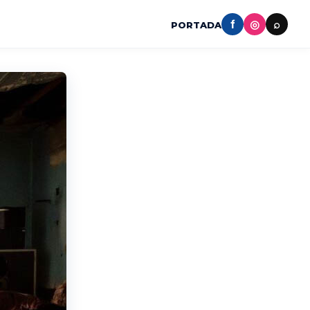
f
◎
⌕
PORTADA