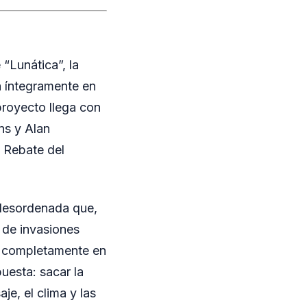
“Lunática”, la
da íntegramente en
proyecto llega con
ns y Alan
 Rebate del
 desordenada que,
o de invasiones
re completamente en
uesta: sacar la
je, el clima y las