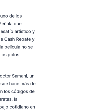
 uno de los
 Señala que
safío artístico y
de Cash Rebate y
la película no se
 los polos
Doctor Samani, un
desde hace más de
on los códigos de
ratas, la
abajo cotidiano en