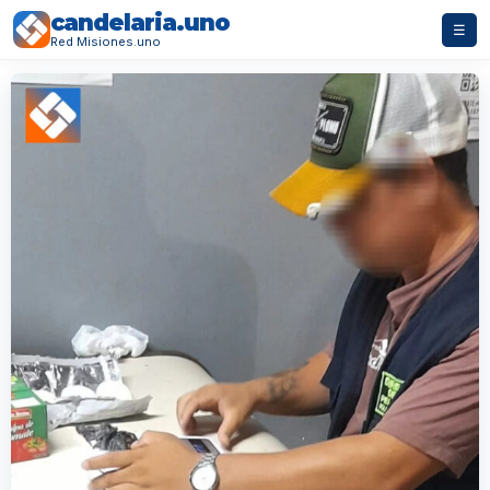
candelaria.uno
☰
Red Misiones.uno