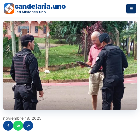
candelaria.uno
☰
Red Misiones.uno
noviembre 18, 2025
f
w
↗