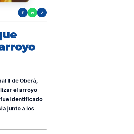
f
w
↗
que
 arroyo
al II de Oberá,
lizar el arroyo
fue identificado
ia junto a los