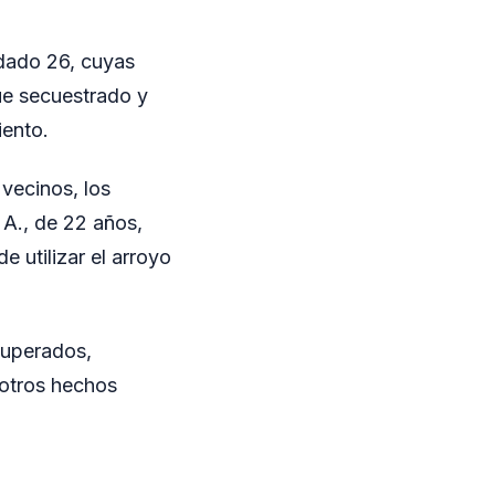
odado 26, cuyas
fue secuestrado y
iento.
 vecinos, los
 A., de 22 años,
 utilizar el arroyo
ecuperados,
n otros hechos