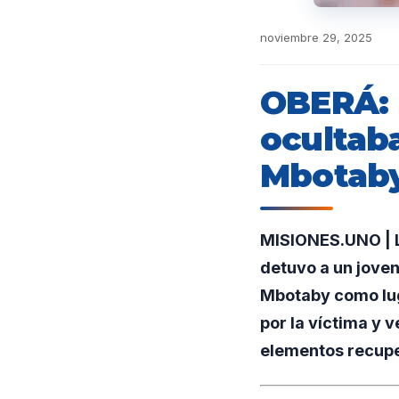
noviembre 29, 2025
OBERÁ: 
ocultab
Mbotab
MISIONES.UNO | La
detuvo a un joven
Mbotaby como luga
por la víctima y v
elementos recup