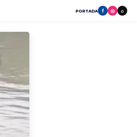
f
◎
⌕
PORTADA