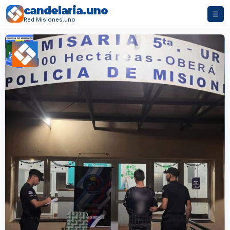
candelaria.uno
☰
Red Misiones.uno