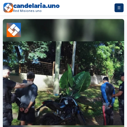
candelaria.uno
☰
Red Misiones.uno