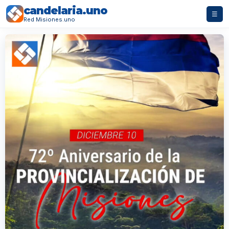
candelaria.uno
☰
Red Misiones.uno