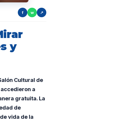
f
w
↗
irar
s y
Salón Cultural de
 accedieron a
nera gratuita. La
iedad de
de vida de la