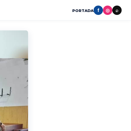
f
◎
⌕
PORTADA