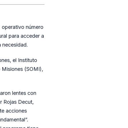
su operativo número
ural para acceder a
a necesidad.
es, el Instituto
e Misiones (SOMI),
garon lentes con
or Rojas Decut,
te acciones
undamental”.