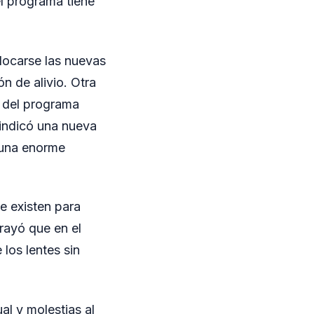
el programa tiene
locarse las nuevas
n de alivio. Otra
a del programa
 indicó una nueva
 una enorme
e existen para
brayó que en el
 los lentes sin
al y molestias al