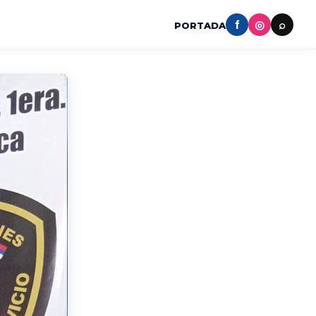
f
◎
⌕
PORTADA