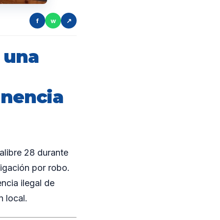
f
w
↗
 una
enencia
alibre 28 durante
tigación por robo.
ncia ilegal de
 local.