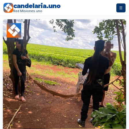
candelaria.uno
☰
Red Misiones.uno