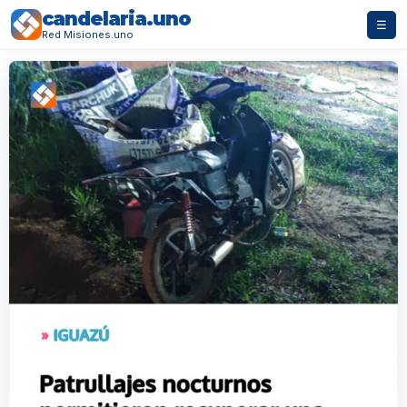
candelaria.uno
☰
Red Misiones.uno