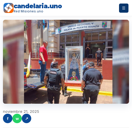
candelaria.uno
☰
Red Misiones.uno
noviembre 21, 2025
f
w
↗