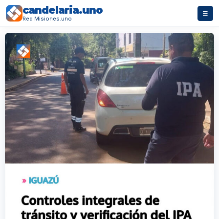
candelaria.uno
☰
Red Misiones.uno