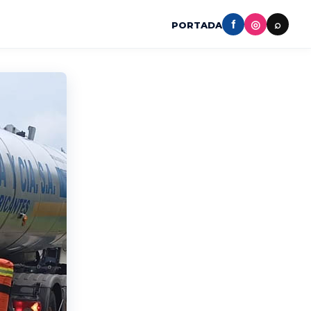
f
◎
⌕
PORTADA