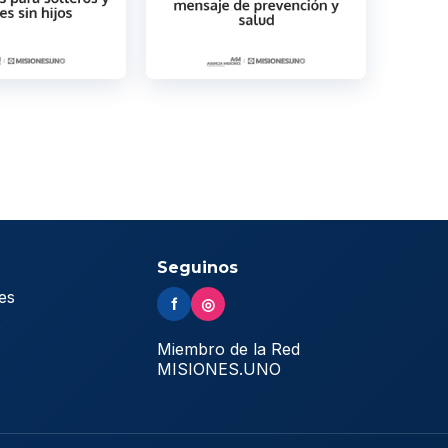
Seguinos
es
f
◎
s
Miembro de la Red
MISIONES.UNO