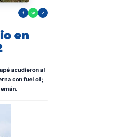
f
w
↗
io en
2
apé acudieron al
rna con fuel oil;
ulemán.