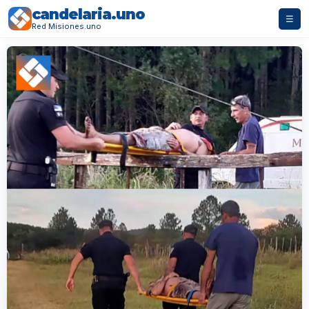
candelaria.uno
☰
Red Misiones.uno